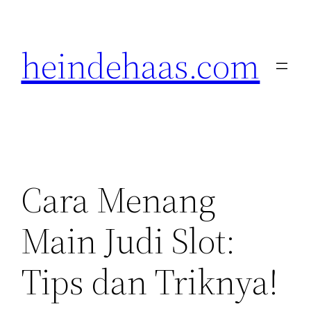
Skip
to
heindehaas.com
content
Cara Menang
Main Judi Slot:
Tips dan Triknya!