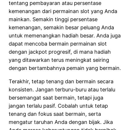
tentang pembayaran atau persentase
kemenangan dari permainan slot yang Anda
mainkan. Semakin tinggi persentase
kemenangan, semakin besar peluang Anda
untuk memenangkan hadiah besar. Anda juga
dapat mencoba bermain permainan slot
dengan jackpot progresif, di mana hadiah
yang ditawarkan terus meningkat seiring
dengan bertambahnya pemain yang bermain.
Terakhir, tetap tenang dan bermain secara
konsisten. Jangan terburu-buru atau terlalu
bersemangat saat bermain, tetapi juga
jangan terlalu pasif. Cobalah untuk tetap
tenang dan fokus saat bermain, serta
mengatur taruhan Anda dengan bijak. Jika