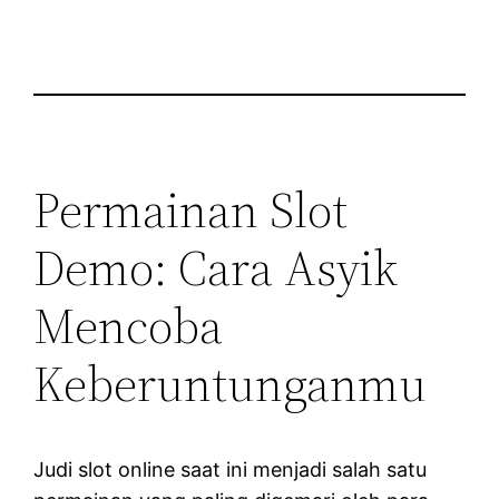
Permainan Slot
Demo: Cara Asyik
Mencoba
Keberuntunganmu
Judi slot online saat ini menjadi salah satu