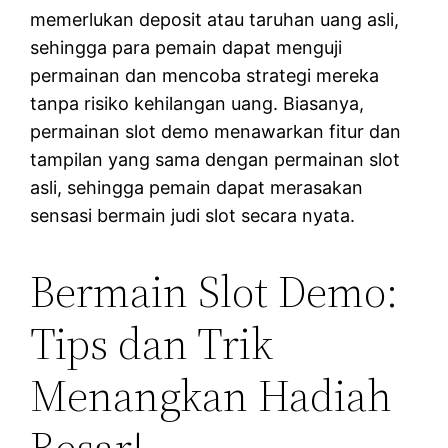
memerlukan deposit atau taruhan uang asli,
sehingga para pemain dapat menguji
permainan dan mencoba strategi mereka
tanpa risiko kehilangan uang. Biasanya,
permainan slot demo menawarkan fitur dan
tampilan yang sama dengan permainan slot
asli, sehingga pemain dapat merasakan
sensasi bermain judi slot secara nyata.
Bermain Slot Demo:
Tips dan Trik
Menangkan Hadiah
Besar!