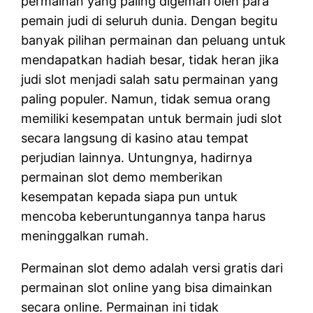
permainan yang paling digemari oleh para
pemain judi di seluruh dunia. Dengan begitu
banyak pilihan permainan dan peluang untuk
mendapatkan hadiah besar, tidak heran jika
judi slot menjadi salah satu permainan yang
paling populer. Namun, tidak semua orang
memiliki kesempatan untuk bermain judi slot
secara langsung di kasino atau tempat
perjudian lainnya. Untungnya, hadirnya
permainan slot demo memberikan
kesempatan kepada siapa pun untuk
mencoba keberuntungannya tanpa harus
meninggalkan rumah.
Permainan slot demo adalah versi gratis dari
permainan slot online yang bisa dimainkan
secara online. Permainan ini tidak