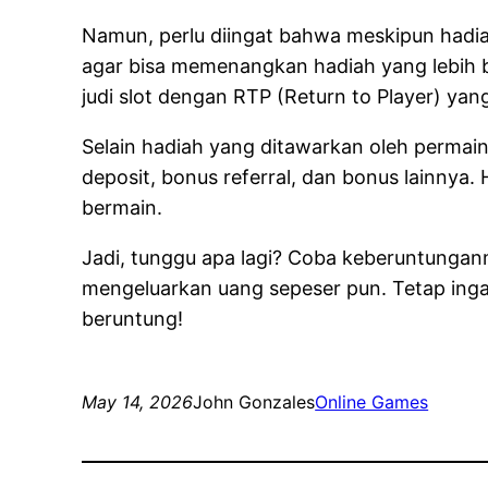
Namun, perlu diingat bahwa meskipun hadia
agar bisa memenangkan hadiah yang lebih b
judi slot dengan RTP (Return to Player) yang
Selain hadiah yang ditawarkan oleh permai
deposit, bonus referral, dan bonus lainnya
bermain.
Jadi, tunggu apa lagi? Coba keberuntunganm
mengeluarkan uang sepeser pun. Tetap ing
beruntung!
May 14, 2026
John Gonzales
Online Games