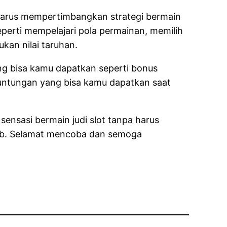
 harus mempertimbangkan strategi bermain
perti mempelajari pola permainan, memilih
ukan nilai taruhan.
ng bisa kamu dapatkan seperti bonus
keuntungan yang bisa kamu dapatkan saat
ensasi bermain judi slot tanpa harus
wab. Selamat mencoba dan semoga