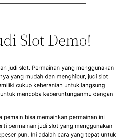
di Slot Demo!
ngan judi slot. Permainan yang menggunakan
nnya yang mudah dan menghibur, judi slot
iliki cukup keberanian untuk langsung
opsi untuk mencoba keberuntunganmu dengan
ra pemain bisa memainkan permainan ini
erti permainan judi slot yang menggunakan
peser pun. Ini adalah cara yang tepat untuk