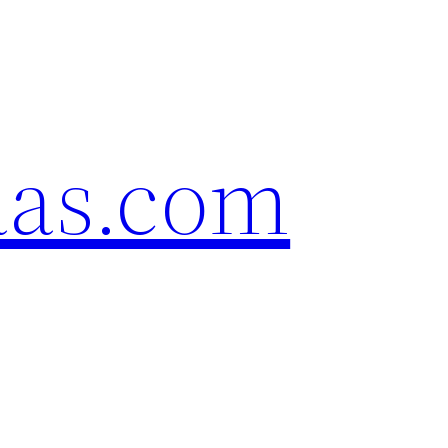
aas.com