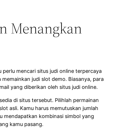
dan Menangkan
rlu mencari situs judi online terpercaya
 memainkan judi slot demo. Biasanya, para
il yang diberikan oleh situs judi online.
dia di situs tersebut. Pilihlah permainan
 slot asli. Kamu harus memutuskan jumlah
mu mendapatkan kombinasi simbol yang
yang kamu pasang.