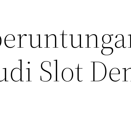
beruntung
udi Slot De