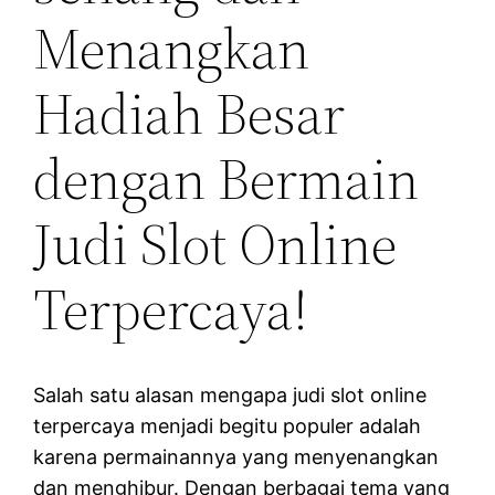
Menangkan
Hadiah Besar
dengan Bermain
Judi Slot Online
Terpercaya!
Salah satu alasan mengapa judi slot online
terpercaya menjadi begitu populer adalah
karena permainannya yang menyenangkan
dan menghibur. Dengan berbagai tema yang