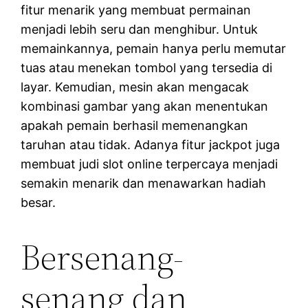
fitur menarik yang membuat permainan
menjadi lebih seru dan menghibur. Untuk
memainkannya, pemain hanya perlu memutar
tuas atau menekan tombol yang tersedia di
layar. Kemudian, mesin akan mengacak
kombinasi gambar yang akan menentukan
apakah pemain berhasil memenangkan
taruhan atau tidak. Adanya fitur jackpot juga
membuat judi slot online terpercaya menjadi
semakin menarik dan menawarkan hadiah
besar.
Bersenang-
senang dan